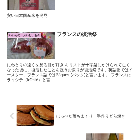
安い日本国産米を発見
フランスの復活祭
いいもの、おいしいもの
にわとりの遠くを見る目が好き キリストが十字架にかけられて亡く
なった後に、復活したことを祝うお祭りが復活祭です。英語圏ではイ
ースター、フランス語ではPâques (パック)と言います。 フランスは
ライシテ（laïcité）と言...
ほっぺた落ちまくり 手作りどら焼き