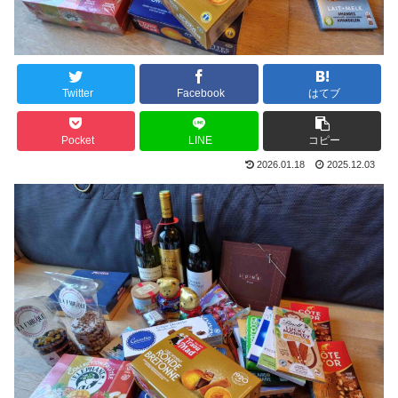
Twitter
Facebook
はてブ
Pocket
LINE
コピー
2026.01.18
2025.12.03