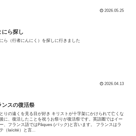
2026.05.25
まにら探し
にら（行者にんにく）を探しに行きました
2026.04.13
ランスの復活祭
とりの遠くを見る目が好き キリストが十字架にかけられて亡くな
後に、復活したことを祝うお祭りが復活祭です。英語圏ではイー
ー、フランス語ではPâques (パック)と言います。 フランスはラ
（laïcité）と言...