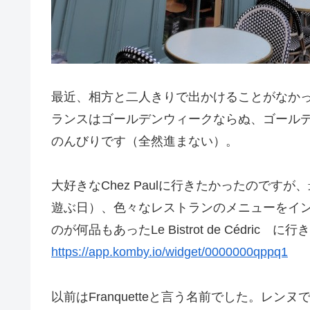
最近、相方と二人きりで出かけることがなか
ランスはゴールデンウィークならぬ、ゴール
のんびりです（全然進まない）。
大好きなChez Paulに行きたかったのです
遊ぶ日）、色々なレストランのメニューをイ
のが何品もあったLe Bistrot de Cédr
https://app.komby.io/widget/0000000qppq1
以前はFranquetteと言う名前でした。レ