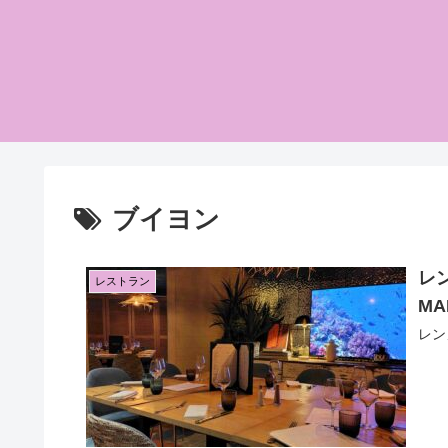
ブイヨン
レン
レストラン
MA
レン